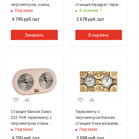
гигрометром, осина,
станция Квадрат термо,
140*225 мм
липа, TH-11T, 212F,
Под заказ
В наличии: 1
Банный Эксперт
4 790
руб.
/шт
2 678
руб.
/шт
Заказать
В корзину
Станция банная Sawo
Термометр с
222-THA термометр с
гигрометром Банная
гигрометром осина
станция Очки можжев.
250*30*135 мм
прямая форма липа, TH-
Под заказ
Под заказ
21-JS 212F, Банный
4 790
руб.
/шт
3 098
руб.
/шт