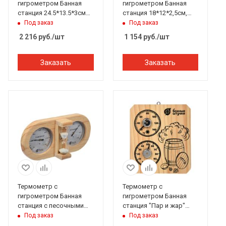
гигрометром Банная
гигрометром Банная
станция 24.5*13.5*3см
станция 18*12*2,5см,
Банные штучки
Банные штучки
Под заказ
Под заказ
2 216
руб.
/шт
1 154
руб.
/шт
Заказать
Заказать
Термометр с
Термометр с
гигрометром Банная
гигрометром Банная
станция с песочными
станция "Пар и жар"
часами 27*13,8*7,5 см
15*17*2,5 см Банные
Под заказ
Под заказ
Банные штучки
штучки