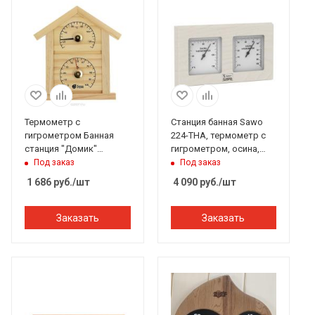
Термометр с
Станция банная Sawo
гигрометром Банная
224-THA, термометр с
станция "Домик"
гигрометром, осина,
23,6*22*1,9 см Банные
255*140 мм
Под заказ
Под заказ
штучки
1 686
руб.
/шт
4 090
руб.
/шт
Заказать
Заказать