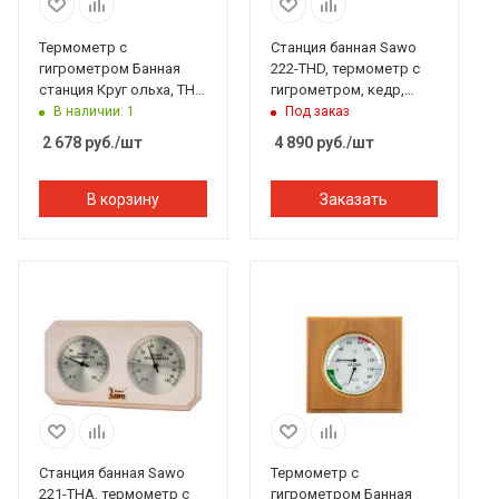
Термометр с
Станция банная Sawo
гигрометром Банная
222-THD, термометр с
станция Круг ольха, TH-
гигрометром, кедр,
10A, 212F, Банный
140*225 мм
В наличии: 1
Под заказ
Эксперт
2 678
руб.
/шт
4 890
руб.
/шт
В корзину
Заказать
Станция банная Sawo
Термометр с
221-THA, термометр с
гигрометром Банная