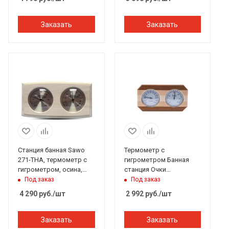
Эксперт
Заказать
Заказать
Станция банная Sawo
Термометр с
271-THA, термометр с
гигрометром Банная
гигрометром, осина,
станция Очки
225*140 мм
восьмиугольник,
Под заказ
Под заказ
контраст, TH-22-C, 212F
4 290
руб.
/шт
2 992
руб.
/шт
Банный Эксперт
Заказать
Заказать