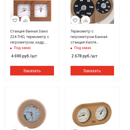
Станция банная Sawo
Термометр с
224-THD, термометр с
гигрометром Банная
гигрометром, кедр,
станция Капля
140*250 мм
термодрев., черный
Под заказ
Под заказ
цифербл. TH-26, 212F
4 690
руб.
/шт
2 678
руб.
/шт
Банный Эксперт
Заказать
Заказать