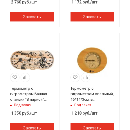
2 760
руб.
/шт
1 172
руб.
/шт
Заказать
Заказать
Термометр с
Термометр с
гигрометром Банная
гигрометром овальный,
станция "В парной"
16*14*3см, в
25*11 см Банные штучки
дерев.корпусе Банные
Под заказ
Под заказ
штучки
1 350
руб.
/шт
1 218
руб.
/шт
Заказать
Заказать