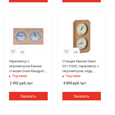
Термометр с
Станция банная Sawo
гигрометром Банная
221-THVD, термометр с
станция Очки Квадрат,
гигрометром, кедр,
ольха, TH-21-A, 212F,
140*225 мм
Под заказ
Под заказ
Банный Эксперт
2 992
руб.
/шт
4 890
руб.
/шт
Заказать
Заказать